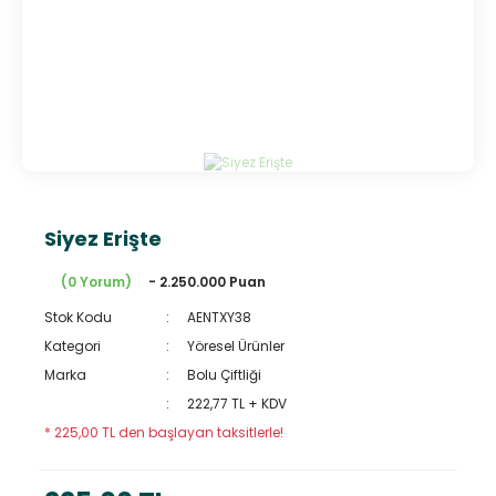
Siyez Erişte
(0 Yorum)
- 2.250.000 Puan
Stok Kodu
AENTXY38
Kategori
Yöresel Ürünler
Marka
Bolu Çiftliği
222,77 TL + KDV
* 225,00 TL den başlayan taksitlerle!