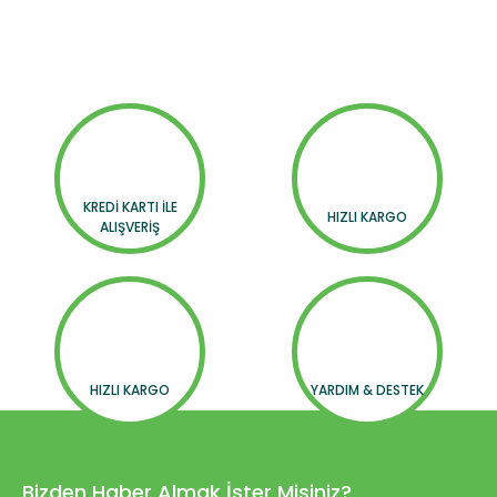
KREDİ KARTI İLE
HIZLI KARGO
ALIŞVERİŞ
HIZLI KARGO
YARDIM & DESTEK
Bizden Haber Almak İster Misiniz?