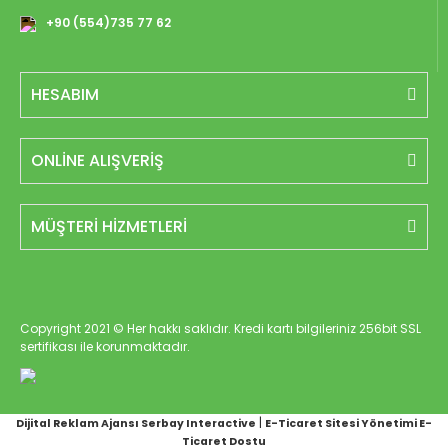
+90 (554)735 77 62
HESABIM
ONLİNE ALIŞVERİŞ
MÜŞTERİ HİZMETLERİ
Copyright 2021 © Her hakkı saklıdır. Kredi kartı bilgileriniz 256bit SSL
sertifikası ile korunmaktadır.
|
Dijital Reklam Ajansı Serbay Interactive
E-Ticaret Sitesi Yönetimi E-
Ticaret Dostu