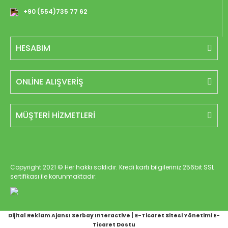
+90 (554)735 77 62
HESABIM
ONLİNE ALIŞVERİŞ
MÜŞTERİ HİZMETLERİ
Copyright 2021 © Her hakkı saklıdır. Kredi kartı bilgileriniz 256bit SSL
sertifikası ile korunmaktadır.
|
Dijital Reklam Ajansı Serbay Interactive
E-Ticaret Sitesi Yönetimi E-
Ticaret Dostu