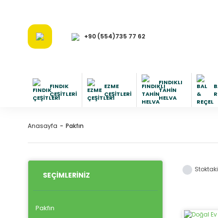
+90 (554)735 77 62
FINDIKLI
FINDIK
EZME
B
TAHIN
ÇEŞITLERI
ÇEŞITLERI
R
HELVA
Anasayfa
Pakfın
Stoktaki
SEÇIMLERINIZ
Pakfın