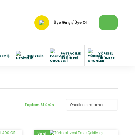
Üye Girişi
/
Üye Ol
PASTACILIK
YÖRESEL
YEMIŞ
HEDIYELIK
ÜRÜNLERI
ÜRÜNLER
Toplam 61 ürün
Yeni