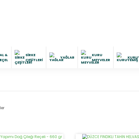
AL &
SIRKE
KURU
YAĞLAR
KURU
EÇEL
ÇEŞITLERI
MEYVELER
ler